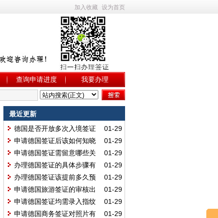
加入收藏
设为首页
查询申请进度
我要办理
最近更新
德国是否开放多次入境签证
01-29
办理？哪些申请者可申请该类型签
申请德国签证后该如何知晓
01-29
证？
办理进度？何时查询能得到有效结
申请德国签证需留意哪些关
01-29
果？
键事项？哪些细节会影响出签结
办理德国签证的具体步骤有
01-29
果？
哪些？首次申请该按什么流程操
办理德国签证该提前多久预
01-29
作？
约？预约的时间上限是多少呢？
申请德国旅游签证的审核出
01-29
签需要多久？最迟多久能拿到签
申请德国签证均需录入指纹
01-29
证？
吗？满足哪些条件可免除指纹采
申请德国商务签证对照片有
01-29