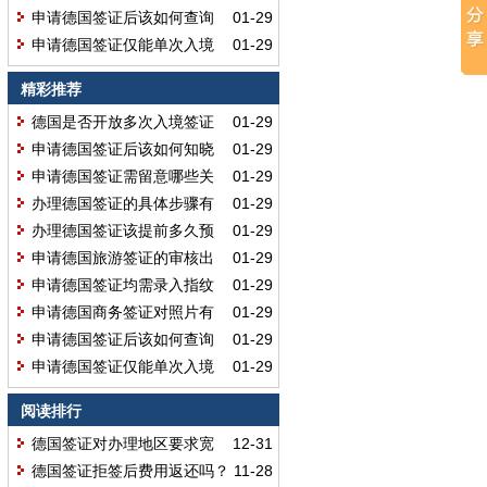
集？
哪些要求？需满足哪些硬性规范？
申请德国签证后该如何查询
01-29
办理进度？有哪些实用的查询方
申请德国签证仅能单次入境
01-29
式？
吗？哪类签证可申请多次入境？
精彩推荐
德国是否开放多次入境签证
01-29
办理？哪些申请者可申请该类型签
申请德国签证后该如何知晓
01-29
证？
办理进度？何时查询能得到有效结
申请德国签证需留意哪些关
01-29
果？
键事项？哪些细节会影响出签结
办理德国签证的具体步骤有
01-29
果？
哪些？首次申请该按什么流程操
办理德国签证该提前多久预
01-29
作？
约？预约的时间上限是多少呢？
申请德国旅游签证的审核出
01-29
签需要多久？最迟多久能拿到签
申请德国签证均需录入指纹
01-29
证？
吗？满足哪些条件可免除指纹采
申请德国商务签证对照片有
01-29
集？
哪些要求？需满足哪些硬性规范？
申请德国签证后该如何查询
01-29
办理进度？有哪些实用的查询方
申请德国签证仅能单次入境
01-29
式？
吗？哪类签证可申请多次入境？
阅读排行
德国签证对办理地区要求宽
12-31
松吗？领区划分影响申请吗？
德国签证拒签后费用返还吗？
11-28