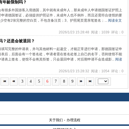
有年龄限制吗？
会有很多外国游客入境德国，其中就有未成年人，那未成年人申请德国签证护照上
要申请德国签证，必须提供护照证件，未成年人也不例外，而且还需符合使馆的要
少空有2张完整的空白页，不包含备注页；3、护照尾页需亲笔签名；...
阅读全文
2026/1/23 15:28:48 阅读：1039 评论：0
吗？还是会被退回？
供填写完整的申请表，并与其他材料一起递交，才能正常进行申请，那德国签证申
请表后，后面会有一个签名处，申请者需在签名处签上自己的名字，否则使馆不能
请表上签名，使馆不会将其拒签，只会退回申请，对后期申请不会造成影...
阅读
2026/1/23 15:28:32 阅读：1054 评论：0
3
4
5
6
7
8
9
-
关于我们
办理流程