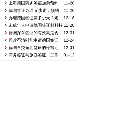
无退费政策，材料合规是出签关键
上海德国商务签证加急预约
11-26
德国签证办理 5 步走：预约
11-26
递交材料、录指纹缴费及领证方式
办理德国签证需多少天？短
12-18
期签证快速办理仅需 3 天吗？
未成年人申请德国签证材料特
11-28
殊吗？需公证认证出生证明 + 同意
德国探亲签证的有效期是否
12-31
声明
固定，由什么因素决定？
照片不清晰能申请德国签证
12-24
吗？属质量不合格会被拒受理或拒
德国各类短期签证的停留期
12-31
签？
统一上限及审批规则是什么？
商务签证与旅游签证、工作
01-12
签证有什么区别？