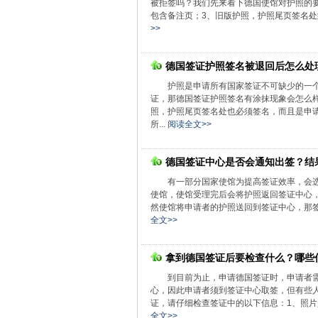
被拒签吗？我们先来看下德国使馆对护照的要
包含备注页；3、旧版护照，护照尾页签名处
>>
德国签证护照签名被退回后怎么处
护照是申请所有国家签证不可缺少的一
证，那德国签证护照签名有涂抹现象会怎么
照，护照尾页签名处也必须签名，而且是申
所...
阅读全文>>
德国签证中心是否会通知出签？结
有一部分国家使馆为提高签证效率，会
使馆，使馆受理完后会将护照返回签证中心
然使馆将申请者的护照送回到签证中心，那签
全文>>
拿到德国签证后要检查什么？哪些
到目前为止，申请德国签证时，申请者
心，因此申请者须到签证中心取签，但有些
证，请仔细检查签证中的以下信息：1、照片
全文>>