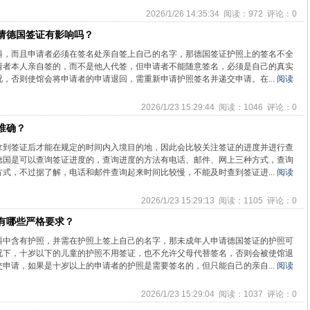
2026/1/26 14:35:34 阅读：972 评论：0
请德国签证有影响吗？
料，而且申请者必须在签名处亲自签上自己的名字，那德国签证护照上的签名不全
请者本人亲自签的，而不是他人代签，但申请者不能随意签名，必须是自己的真实
，否则使馆会将申请者的申请退回，需重新申请护照签名并递交申请。在...
阅读
2026/1/23 15:29:44 阅读：1046 评论：0
准确？
拿到签证后才能在规定的时间内入境目的地，因此会比较关注签证的进度并进行查
德国是可以查询签证进度的，查询进度的方法有电话、邮件、网上三种方式，查询
式，不过据了解，电话和邮件查询起来时间比较慢，不能及时查到签证进...
阅读
2026/1/23 15:29:13 阅读：1105 评论：0
有哪些严格要求？
料中含有护照，并需在护照上签上自己的名字，那未成年人申请德国签证的护照可
况下，十岁以下的儿童的护照不用签证，也不允许父母代替签名，否则会被使馆退
申请，如果是十岁以上的申请者的护照是需要签名的，但只能自己的亲自...
阅读
2026/1/23 15:29:04 阅读：1037 评论：0