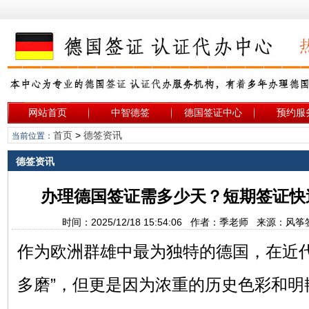
网站首页
中智德签
德国签证中心
预约服
首页
>
德签资讯
当前位置：
德签资讯
办理德国签证需多少天？短期签证快速
时间：2025/12/18 15:54:06 作者：季老师 来源：
作为欧洲群雄中最为独特的德国，在近
多磨”，但更是因为浓重的历史色彩和明