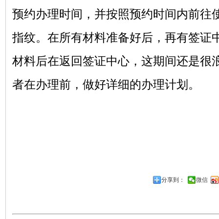
预约办理时间，并按照预约时间内前往
指纹。在所有材料准备好后，再有签证
材料后在返回签证中心，这期间还是很
者在办理前，做好详细的办理计划。
分享到：
微信