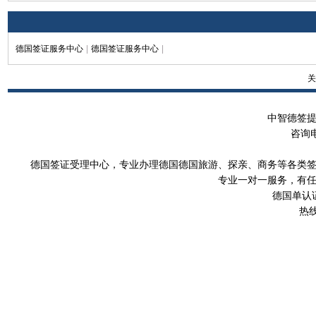
德国签证服务中心
|
德国签证服务中心
|
关
中智德签
咨询
德国签证受理中心，专业办理德国德国旅游、探亲、商务等各类
专业一对一服务，有
德国单认
热