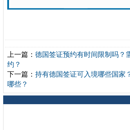
上一篇：
德国签证预约有时间限制吗？需
约？
下一篇：
持有德国签证可入境哪些国家
哪些？
相关评论