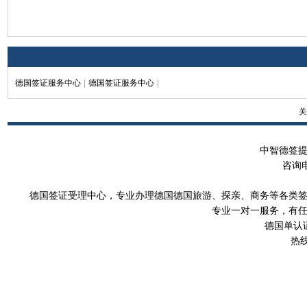
德国签证服务中心
|
德国签证服务中心
|
关
中智德签
咨询
德国签证受理中心，专业办理德国德国旅游、探亲、商务等各类
专业一对一服务，有
德国单认
热