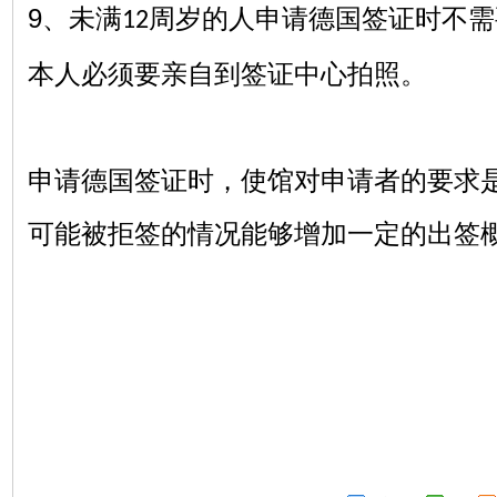
9
、未满
周岁的人申请德国签证时不需
12
本人必须要亲自到签证中心拍照。
申请德国签证时，使馆对申请者的要求
可能被拒签的情况能够增加一定的出签