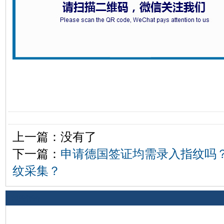
上一篇：没有了
下一篇：
申请德国签证均需录入指纹吗
纹采集？
相关评论